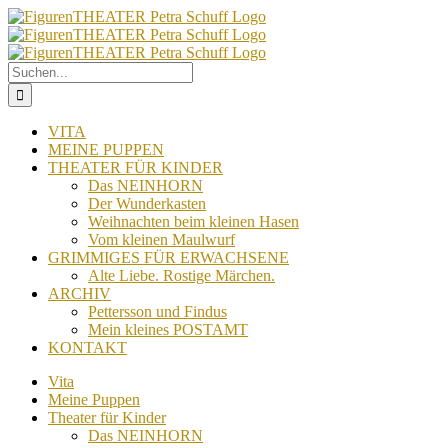
Zum
Inhalt
springen
Suche
nach:
VITA
MEINE PUPPEN
THEATER FÜR KINDER
Das NEINHORN
Der Wunderkasten
Weihnachten beim kleinen Hasen
Vom kleinen Maulwurf
GRIMMIGES FÜR ERWACHSENE
Alte Liebe. Rostige Märchen.
ARCHIV
Pettersson und Findus
Mein kleines POSTAMT
KONTAKT
Vita
Meine Puppen
Theater für Kinder
Das NEINHORN