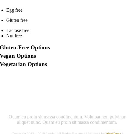
Egg free
Gluten free
Lactose free
Nut free
Gluten-Free Options
Vegan Options
Vegetarian Options
Quam eu proin sit massa condimentum. Volutpat non pulvinar
aliquet nunc. Quam eu proin sit massa condimentum.
Copyright 2012 – 2019 Avada | All Rights Reserved | Powered by
WordPress
|