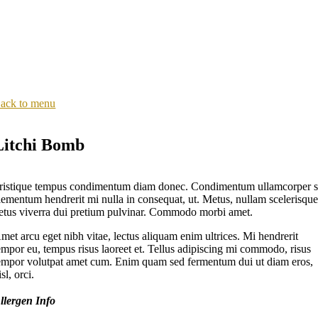
ack to menu
Litchi Bomb
ristique tempus condimentum diam donec. Condimentum ullamcorper s
lementum hendrerit mi nulla in consequat, ut. Metus, nullam scelerisqu
etus viverra dui pretium pulvinar. Commodo morbi amet.
met arcu eget nibh vitae, lectus aliquam enim ultrices. Mi hendrerit
empor eu, tempus risus laoreet et. Tellus adipiscing mi commodo, risus
empor volutpat amet cum. Enim quam sed fermentum dui ut diam eros,
isl, orci.
llergen Info